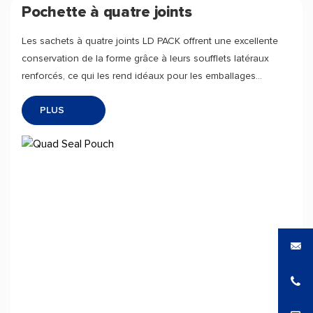
Pochette à quatre joints
Les sachets à quatre joints LD PACK offrent une excellente
conservation de la forme grâce à leurs soufflets latéraux
renforcés, ce qui les rend idéaux pour les emballages
volumineux et résistants. Personnalisables par héliogravure,
PLUS
ils sont parfaits pour une image de marque remarquable et
une durabilité accrue.