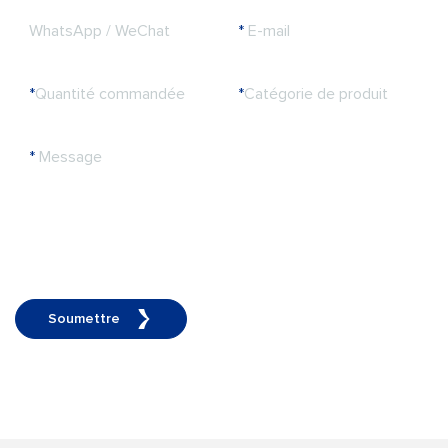
WhatsApp / WeChat
*
E-mail
*
Quantité commandée
*
Catégorie de produit
*
Message
Soumettre