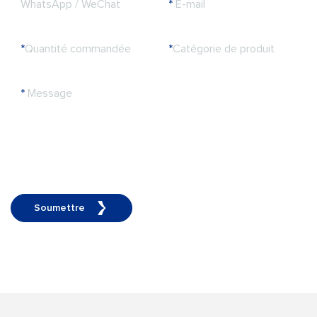
WhatsApp / WeChat
*
E-mail
*
Quantité commandée
*
Catégorie de produit
*
Message
Soumettre