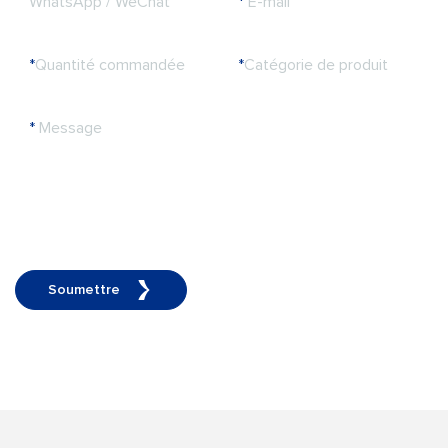
WhatsApp / WeChat
*
E-mail
*
Quantité commandée
*
Catégorie de produit
*
Message
Soumettre