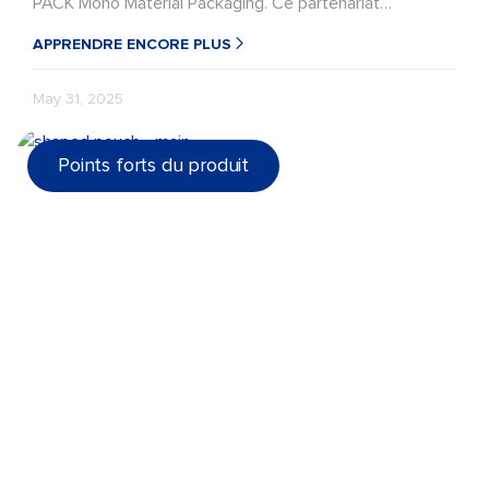
PACK Mono Material Packaging. Ce partenariat
stratégique associe le leadership d'ExxonMobil
APPRENDRE ENCORE PLUS
Signature Polymers dans le domaine des polymères
haute performance à l'expertise de LD PACK en tant
May 31, 2025
que fournisseur de solutions d'emballage flexibles pour
les emballages alimentaires haute barrière, les
Points forts du produit
emballages sous atmosphère protectrice (MAP), les
emballages conçus pour le recyclage* et d'autres
applications à valeur ajoutée.