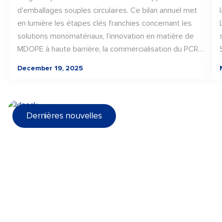
d’emballages souples circulaires. Ce bilan annuel met
en lumière les étapes clés franchies concernant les
solutions monomatériaux, l’innovation en matière de
MDOPE à haute barrière, la commercialisation du PCR
et les certifications de durabilité. Grâce à une
December 19, 2025
collaboration étroite tout au long de la chaîne de
valeur, LD PACK a transformé l’innovation en matière
de matériaux en solutions d’emballage concrètes et
évolutives, jetant ainsi les bases d’une progression
Dernières nouvelles
continue vers des emballages recyclables et adaptés
à l’avenir dès 2026.