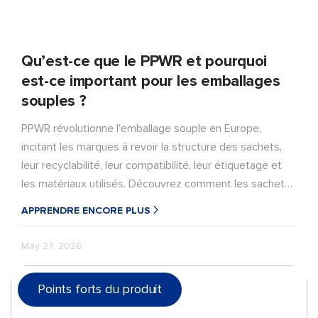
Qu’est-ce que le PPWR et pourquoi
est-ce important pour les emballages
souples ?
PPWR révolutionne l'emballage souple en Europe,
incitant les marques à revoir la structure des sachets,
leur recyclabilité, leur compatibilité, leur étiquetage et
les matériaux utilisés. Découvrez comment les sachets
monomatériaux en PE et PP peuvent favoriser le
APPRENDRE ENCORE PLUS
recyclage des emballages tout en préservant la
protection et les performances des produits.
May 27, 2026
Points forts du produit