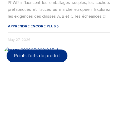
PPWR influencent les emballages souples, les sachets
préfabriqués et l'accès au marché européen. Explorez
les exigences des classes A, B et C, les échéances clés
pour 2030-2038, la conception de sachets
APPRENDRE ENCORE PLUS
monomatériaux recyclables et comment LD PACK
accompagne la transition des emballages en PE, PP et
May 27, 2026
polyoléfine.
Points forts du produit