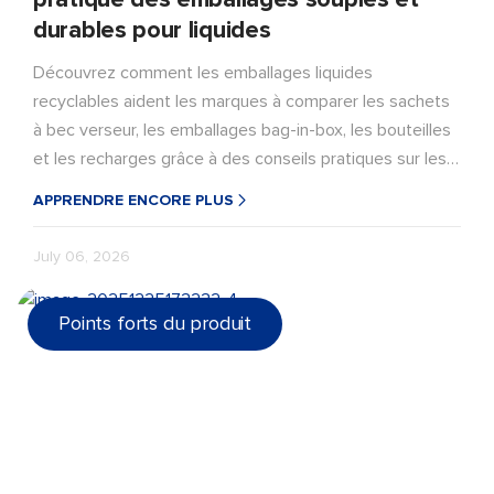
pratique des emballages souples et
durables pour liquides
Découvrez comment les emballages liquides
recyclables aident les marques à comparer les sachets
à bec verseur, les emballages bag-in-box, les bouteilles
et les recharges grâce à des conseils pratiques sur les
matériaux mono-PE/PP, la performance de la barrière, les
APPRENDRE ENCORE PLUS
risques de scellage, la compatibilité du remplissage et la
sélection des fournisseurs pour des lancements plus
July 06, 2026
sûrs.
Points forts du produit