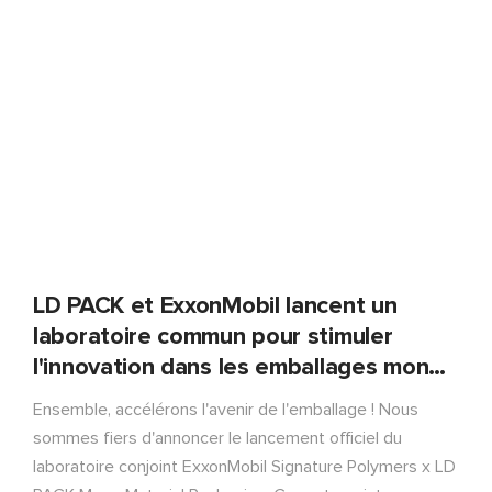
emballages recyclables et adaptés à l’avenir dès 2026.
LD PACK et ExxonMobil lancent un
laboratoire commun pour stimuler
l'innovation dans les emballages mono-
matériaux recyclables
Ensemble, accélérons l'avenir de l'emballage ! Nous
sommes fiers d'annoncer le lancement officiel du
laboratoire conjoint ExxonMobil Signature Polymers x LD