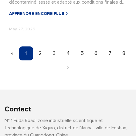
décontaminé, testé et adapté aux conditions finales de
contact alimentaire. Pour les sachets préfabriqués, il est
APPRENDRE ENCORE PLUS
souvent plus sûr d'examiner les couches extérieures ou
intermédiaires du PCR avant tout contact direct avec
May 27, 2026
les aliments. Lisez l'article pour découvrir comment le
PCR influence la structure des sachets, leur fermeture,
leur durée de conservation, leur conformité et les
«
1
2
3
4
5
6
7
8
allégations relatives aux emballages durables.
»
Contact
N° 1 Fuda Road, zone industrielle scientifique et
technologique de Xiqiao, district de Nanhai, ville de Foshan,
province du Guangdong, Chine