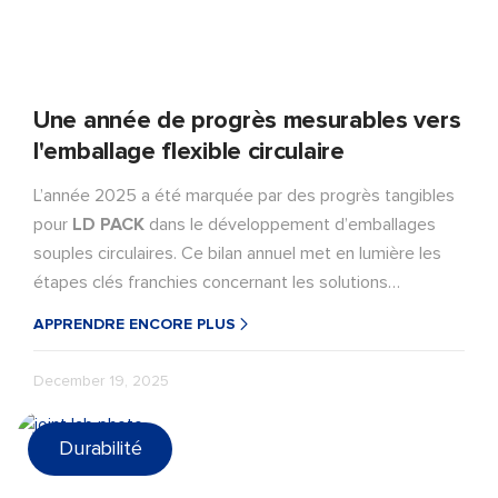
Une année de progrès mesurables vers
l'emballage flexible circulaire
L’année 2025 a été marquée par des progrès tangibles
pour
LD PACK
dans le développement d’emballages
souples circulaires. Ce bilan annuel met en lumière les
étapes clés franchies concernant les solutions
monomatériaux, l’innovation en matière de MDOPE à
APPRENDRE ENCORE PLUS
haute barrière, la commercialisation du PCR et les
certifications de durabilité. Grâce à une collaboration
December 19, 2025
étroite tout au long de la chaîne de valeur, LD PACK a
transformé l’innovation en matière de matériaux en
Durabilité
solutions d’emballage concrètes et évolutives, jetant
ainsi les bases d’une progression continue vers des