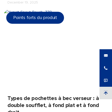
December 19, 2025
polypropylène de LD PACK allie performance, efficacité
et recyclabilité, offrant ainsi une solution d'emballage
Points forts du produit
d'avenir pour les produits alimentaires de base.
Types de pochettes à bec verseur : à
double soufflet, à fond plat et à fond