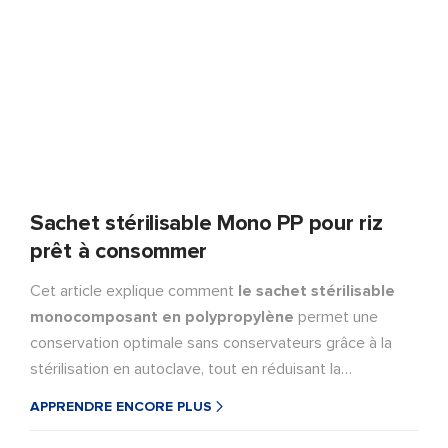
Sachet stérilisable Mono PP pour riz
prêt à consommer
Cet article explique comment
le sachet stérilisable
monocomposant en polypropylène
permet une
conservation optimale sans conservateurs grâce à la
stérilisation en autoclave, tout en réduisant la
complexité des matériaux et en favorisant l'économie
APPRENDRE ENCORE PLUS
circulaire. Conçu pour les conditions réelles de
stérilisation en autoclave, le sachet monocomposant en