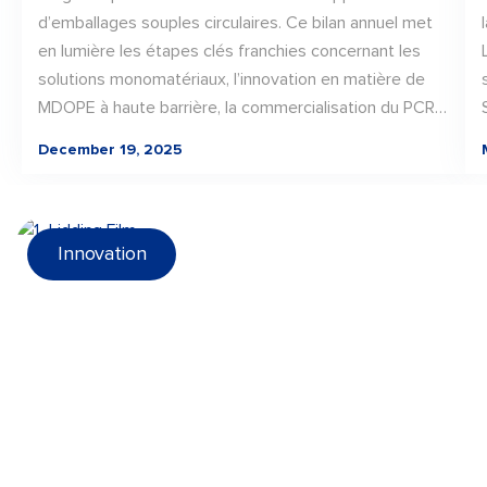
d’emballages souples circulaires. Ce bilan annuel met
en lumière les étapes clés franchies concernant les
solutions monomatériaux, l’innovation en matière de
MDOPE à haute barrière, la commercialisation du PCR
et les certifications de durabilité. Grâce à une
December 19, 2025
collaboration étroite tout au long de la chaîne de
valeur, LD PACK a transformé l’innovation en matière
de matériaux en solutions d’emballage concrètes et
évolutives, jetant ainsi les bases d’une progression
Innovation
continue vers des emballages recyclables et adaptés
à l’avenir dès 2026.