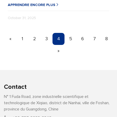
APPRENDRE ENCORE PLUS
October 31, 2025
«
1
2
3
4
5
6
7
8
»
Contact
N° 1 Fuda Road, zone industrielle scientifique et
technologique de Xiqiao, district de Nanhai, ville de Foshan,
province du Guangdong, Chine