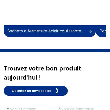
Sachets à fermeture éclair coulissante et à joint quadruple pour aliments pour animaux
Poche
Trouvez votre bon produit
aujourd'hui !
Obtenez un devis rapide
*
Nom et prénom
*
Nom de l'entreprise