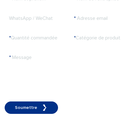
WhatsApp / WeChat
*
Adresse email
*
Quantité commandée
*
Catégorie de produit
*
Message
Soumettre