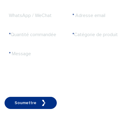
WhatsApp / WeChat
*
Adresse email
*
Quantité commandée
*
Catégorie de produit
*
Message
Soumettre