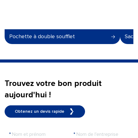
Pochette à double soufflet
Sache
Trouvez votre bon produit
aujourd'hui !
Obtenez un devis rapide
*
Nom et prénom
*
Nom de l'entreprise